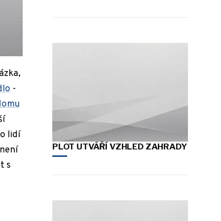
tázka,
dlo
-
domu
ší
 lidí
PLOT UTVÁŘÍ VZHLED ZAHRADY
 není
t s