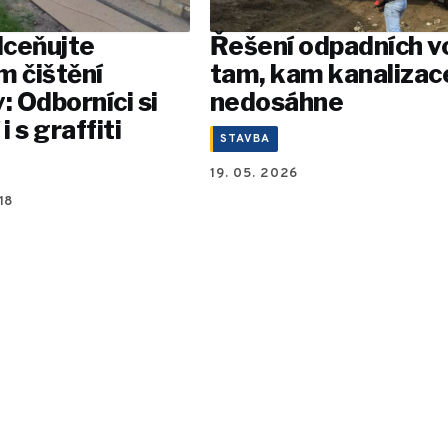
ceňujte
Řešení odpadních v
m čištění
tam, kam kanalizac
: Odborníci si
nedosáhne
i s graffiti
STAVBA
19. 05. 2026
18