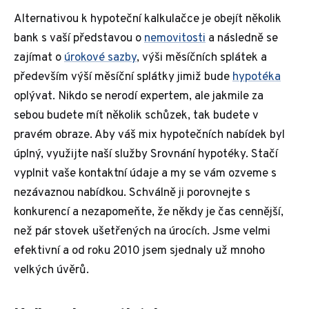
Alternativou k hypoteční kalkulačce je obejít několik
bank s vaší představou o
nemovitosti
a následně se
zajímat o
úrokové sazby
, výši měsíčních splátek a
především výší měsíční splátky jimiž bude
hypotéka
oplývat. Nikdo se nerodí expertem, ale jakmile za
sebou budete mít několik schůzek, tak budete v
pravém obraze. Aby váš mix hypotečních nabídek byl
úplný, využijte naší služby Srovnání hypotéky. Stačí
vyplnit vaše kontaktní údaje a my se vám ozveme s
nezávaznou nabídkou. Schválně ji porovnejte s
konkurencí a nezapomeňte, že někdy je čas cennější,
než pár stovek ušetřených na úrocích. Jsme velmi
efektivní a od roku 2010 jsem sjednaly už mnoho
velkých úvěrů.