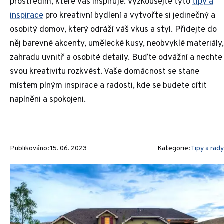
prostředím, které vás inspiruje. Vyzkoušejte tyto
tipy a
inspirace
pro kreativní bydlení a vytvořte si jedinečný a
osobitý domov, který odráží váš vkus a styl. Přidejte do
něj barevné akcenty, umělecké kusy, neobvyklé materiály,
zahradu uvnitř a osobité detaily. Buďte odvážní a nechte
svou kreativitu rozkvést. Vaše domácnost se stane
místem plným inspirace a radosti, kde se budete cítit
naplněni a spokojeni.
Publikováno: 15. 06. 2023
Kategorie:
Tipy a rady