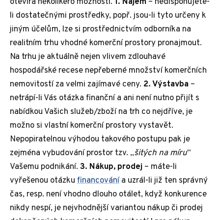
otevírá několikero možností.
1. Nájem
– nedisponujete-
li dostatečnými prostředky, popř. jsou-li tyto určeny k
jiným účelům, lze si prostřednictvím odborníka na
realitním trhu vhodné komerční prostory pronajmout.
Na trhu je aktuálně nejen vlivem zdlouhavé
hospodářské recese nepřeberné množství komerčních
nemovitostí za velmi zajímavé ceny.
2. Výstavba
–
netrápí-li Vás otázka finanční a ani není nutno přijít s
nabídkou Vašich služeb/zboží na trh co nejdříve, je
možno si vlastní komerční prostory vystavět.
Nepopiratelnou výhodou takového postupu pak je
zejména vybudování prostor tzv. „
šitých na míru
“
Vašemu podnikání.
3. Nákup, prodej
– máte-li
vyřešenou otázku
financování
a uzrál-li již ten správný
čas, resp. není vhodno dlouho otálet, když konkurence
nikdy nespí, je nejvhodnější variantou nákup či prodej