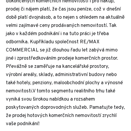
dokončených komerčních nemovitostí I pro nákup,
prodej či nájem platí, že čas jsou peníze, což v dnešní
době platí dvojnásob, a to nejen s ohledem na aktuálně
velmi zajímavé ceny prodávaných nemovitostí. Tak
jako v každém podnikání i na tuto práci je třeba
odborníka. Kupříkladu společnost RE/MAX
COMMERCIAL se již dlouhou řadu let zabývá mimo
jiné i zprostředkováním prodeje komerčních prostor.
Převážně se zaměřuje na kancelářské prostory,
výrobní areály, sklady, administrativní budovy nebo
také hotely, penziony, maloobchodní plochy a výnosné
nemovitosti.V tomto segmentu realitního trhu také
vyniká svou širokou nabídkou a rozsahem
poskytovaných doprovodných služeb. Pamatujte tedy,
že prodej hotových komerčních nemovitostí zrychlí
vaše podnikání!