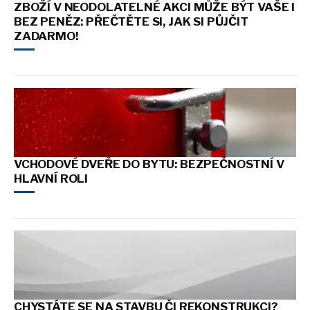
ZBOŽÍ V NEODOLATELNÉ AKCI MŮŽE BÝT VAŠE I
BEZ PENĚZ: PŘEČTĚTE SI, JAK SI PŮJČIT
ZADARMO!
VCHODOVÉ DVEŘE DO BYTU: BEZPEČNOSTNÍ V
HLAVNÍ ROLI
CHYSTÁTE SE NA STAVBU ČI REKONSTRUKCI?