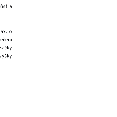
růst a
ax. o
sečení
kačky
výšky