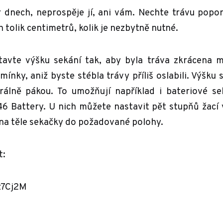
r dnech, neprospěje jí, ani vám. Nechte trávu popo
n tolik centimetrů, kolik je nezbytně nutné.
tavte výšku sekání tak, aby byla tráva zkrácena m
mínky, aniž byste stébla trávy příliš oslabili. Výšku 
rálně pákou. To umožňují například i bateriové se
 Battery. U nich můžete nastavit pět stupňů žací 
 na těle sekačky do požadované polohy.
t:
z7Cj2M