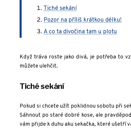
Tiché sekání
Pozor na příliš krátkou délku!
A co ta divočina tam u plotu
Když tráva roste jako divá, je potřeba to vzí
můžete ulehčit.
Tiché sekání
Pokud si chcete užít poklidnou sobotu při s
Sáhnout po staré dobré kose, ale pravděpo
vám přijde k duhu aku sekačka, které ušetří va