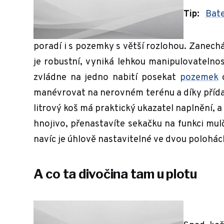
Tip:
Bat
poradí i s pozemky s větší rozlohou. Zanech
je robustní, vyniká lehkou manipulovatelnost
zvládne na jedno nabití posekat
pozemek
o
manévrovat na nerovném terénu a díky přída
litrový koš má praktický ukazatel naplnění, 
hnojivo, přenastavíte sekačku na funkci mul
navíc je úhlově nastavitelné ve dvou polohách
A co ta divočina tam u plotu