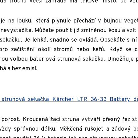
dá trochu větší zahrada má takové místo. Je vět
je na louku, která plynule přechází v bujnou vege
 nevystačíte. Můžete použít již zmíněnou kosu a vzít
sekačku. Je lehká, snadno se ovládá. Obsekáte s ní
pro začištění okolí stromů nebo keřů. Když se c
rou volbou bateriová strunová sekačka. Umožňuje 
chá a bez emisí.
 strunová sekačka Kärcher LTR 36-33 Battery d
ý porost. Kroucená žací struna vytváří přesný řez st
je vždy správnou délku. Měkčená rukojeť a zádový 