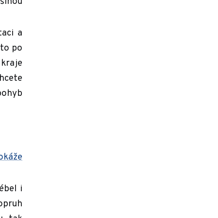
šinou
taci a
 to po
 kraje
hcete
pohyb
okáže
ébel i
popruh