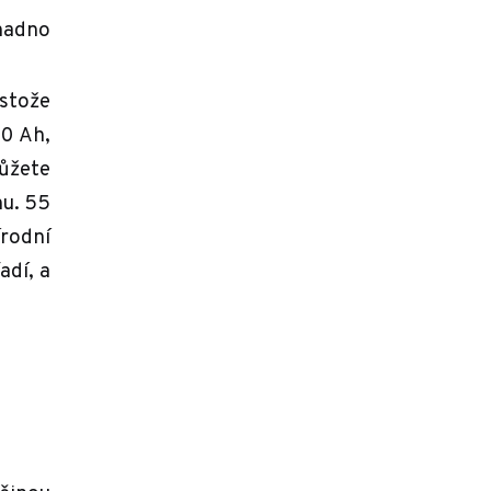
nadno
estože
,0 Ah,
ůžete
hu. 55
írodní
adí, a