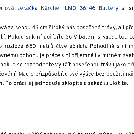
eriová sekačka Kärcher LMO 36-46 Battery
si s
ává za sebou 46 cm široký pás posečené trávy, a i př
í. Pokud si k ní pořídíte 36 V baterii s kapacitou 5
 rozloze 650 metrů čtverečních. Pohodlně s ní m
vnému pohonu je práce s ní příjemná i v mírném sva
a pokud se rozhodnete využít posečenou trávu jako př
čování. Madlo přizpůsobíte své výšce bez použití nář
. Po práci jej jednoduše sklopíte a sekačku uložíte.