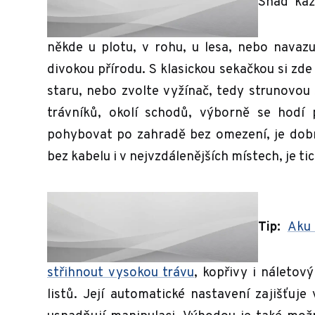
Snad kaž
někde u plotu, v rohu, u lesa, nebo navazu
divokou přírodu. S klasickou sekačkou si zde
staru, nebo zvolte vyžínač, tedy strunovou 
trávníků, okolí schodů, výborně se hodí 
pohybovat po zahradě bez omezení, je dob
bez kabelu i v nejvzdálenějších místech, je ti
Tip:
Aku
střihnout vysokou trávu
, kopřivy i náletov
listů. Její automatické nastavení zajišťu