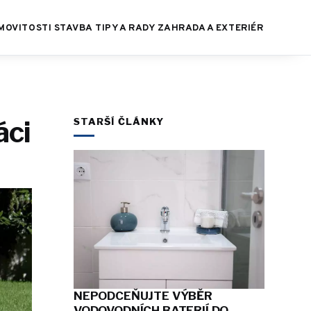
MOVITOSTI
STAVBA
TIPY A RADY
ZAHRADA A EXTERIÉR
áci
STARŠÍ ČLÁNKY
NEPODCEŇUJTE VÝBĚR
VODOVODNÍCH BATERIÍ DO