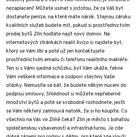
zkušený postará o Vás i o Vaši nemovitost, je zkrátka k
nezaplacení! Můžete usínat s jistotou, že za Váš byt
dostanete peníze, na které máte nárok. Stejnou záruku
kvalitních služeb budete mít, pokud si prostřednictvím
prodej bytů Zlín hodláte najít nový domov. Na
internetových stránkách realit Avízo si najdete byt,
který se Vám líbí a poté už jen kontaktujete
prostřednictvím emailu či telefonu realitního makléře.
Ten si s Vámi sjedná schůzku, byt Vám ukáže, řekne
Vám veškeré informace a zodpoví všechny Vaše
otázky. Nemusíte se bát, že budete někým nuceni do
podpisu smlouvy. Shlédnout si můžete nepřeberné
množství bytů a poté se svobodně rozhodnete, jestli
se Vám některý zamlouvá natolik, že si ho koupíte. Co
všechno na Vás ve Zlíně čeká? Zlín je město s bohatou
společenskou vybaveností a infrastrukturou. Je zde