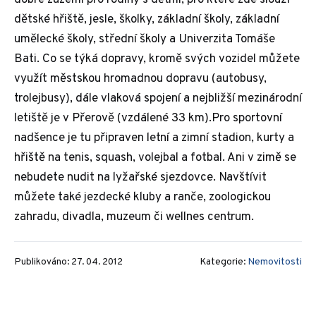
dobré zázemí pro rodiny s dětmi, pro které zde slouží
dětské hřiště, jesle, školky, základní školy, základní
umělecké školy, střední školy a Univerzita Tomáše
Bati. Co se týká dopravy, kromě svých vozidel můžete
využít městskou hromadnou dopravu (autobusy,
trolejbusy), dále vlaková spojení a nejbližší mezinárodní
letiště je v Přerově (vzdálené 33 km).Pro sportovní
nadšence je tu připraven letní a zimní stadion, kurty a
hřiště na tenis, squash, volejbal a fotbal. Ani v zimě se
nebudete nudit na lyžařské sjezdovce. Navštívit
můžete také jezdecké kluby a ranče, zoologickou
zahradu, divadla, muzeum či wellnes centrum.
Publikováno: 27. 04. 2012
Kategorie:
Nemovitosti