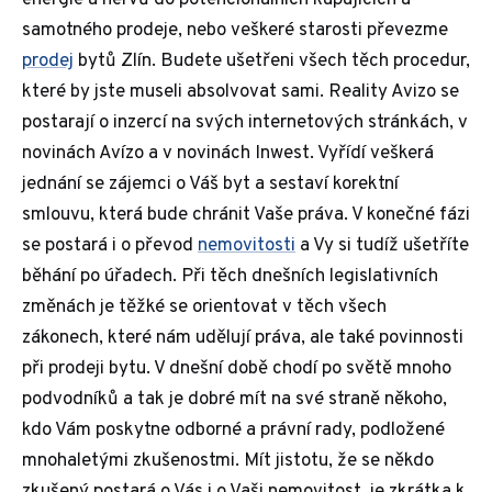
energie a nervů do potencionálních kupujících a
samotného prodeje, nebo veškeré starosti převezme
prodej
bytů Zlín. Budete ušetřeni všech těch procedur,
které by jste museli absolvovat sami. Reality Avizo se
postarají o inzercí na svých internetových stránkách, v
novinách Avízo a v novinách Inwest. Vyřídí veškerá
jednání se zájemci o Váš byt a sestaví korektní
smlouvu, která bude chránit Vaše práva. V konečné fázi
se postará i o převod
nemovitosti
a Vy si tudíž ušetříte
běhání po úřadech. Při těch dnešních legislativních
změnách je těžké se orientovat v těch všech
zákonech, které nám udělují práva, ale také povinnosti
při prodeji bytu. V dnešní době chodí po světě mnoho
podvodníků a tak je dobré mít na své straně někoho,
kdo Vám poskytne odborné a právní rady, podložené
mnohaletými zkušenostmi. Mít jistotu, že se někdo