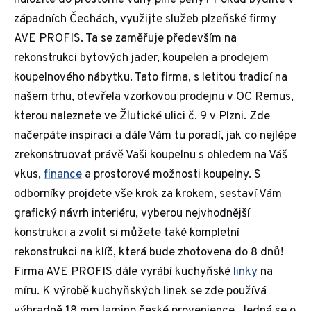
naložíte do prostorné vany plné pěny? Pokud bydlíte v
západních Čechách, využijte služeb plzeňské firmy
AVE PROFIS. Ta se zaměřuje především na
rekonstrukci bytových jader, koupelen a prodejem
koupelnového nábytku. Tato firma, s letitou tradicí na
našem trhu, otevřela vzorkovou prodejnu v OC Remus,
kterou naleznete ve Žlutické ulici č. 9 v Plzni. Zde
načerpáte inspiraci a dále Vám tu poradí, jak co nejlépe
zrekonstruovat právě Vaši koupelnu s ohledem na Váš
vkus,
finance
a prostorové možnosti koupelny. S
odborníky projdete vše krok za krokem, sestaví Vám
grafický návrh interiéru, vyberou nejvhodnější
konstrukci a zvolit si můžete také kompletní
rekonstrukci na klíč, která bude zhotovena do 8 dnů!
Firma AVE PROFIS dále vyrábí kuchyňské
linky
na
míru. K výrobě kuchyňských linek se zde používá