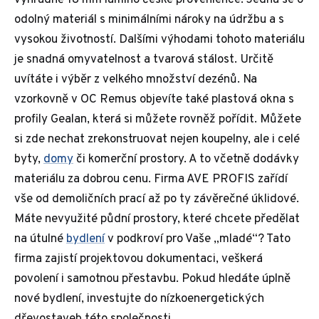
výhradně 18 mm lamino české provenience. Jedná se o
odolný materiál s minimálními nároky na údržbu a s
vysokou životností. Dalšími výhodami tohoto materiálu
je snadná omyvatelnost a tvarová stálost. Určitě
uvítáte i výběr z velkého množství dezénů. Na
vzorkovně v OC Remus objevíte také plastová okna s
profily Gealan, která si můžete rovněž pořídit. Můžete
si zde nechat zrekonstruovat nejen koupelny, ale i celé
byty,
domy
či komerční prostory. A to včetně dodávky
materiálu za dobrou cenu. Firma AVE PROFIS zařídí
vše od demoličních prací až po ty závěrečné úklidové.
Máte nevyužité půdní prostory, které chcete předělat
na útulné
bydlení
v podkroví pro Vaše „mladé“? Tato
firma zajistí projektovou dokumentaci, veškerá
povolení i samotnou přestavbu. Pokud hledáte úplně
nové bydlení, investujte do nízkoenergetických