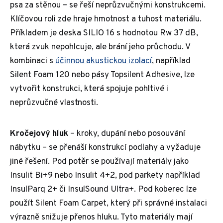
psa za stěnou – se řeší neprůzvučnými konstrukcemi.
Klíčovou roli zde hraje hmotnost a tuhost materiálu.
Příkladem je deska SILIO 16 s hodnotou Rw 37 dB,
která zvuk nepohlcuje, ale brání jeho průchodu. V
kombinaci s
účinnou akustickou izolací
, například
Silent Foam 120 nebo pásy Topsilent Adhesive, lze
vytvořit konstrukci, která spojuje pohltivé i
neprůzvučné vlastnosti.
Kročejový hluk
– kroky, dupání nebo posouvání
nábytku – se přenáší konstrukcí podlahy a vyžaduje
jiné řešení. Pod potěr se používají materiály jako
Insulit Bi+9 nebo Insulit 4+2, pod parkety například
InsulParq 2+ či InsulSound Ultra+. Pod koberec lze
použít Silent Foam Carpet, který při správné instalaci
výrazně snižuje přenos hluku. Tyto materiály mají