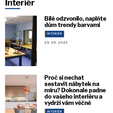
Interiér
Bílé odzvonilo, naplňte
dům trendy barvami
INTERIÉR
29. 05. 2023
Proč si nechat
sestavit nábytek na
míru? Dokonale padne
do vašeho interiéru a
vydrží vám věčně
INTERIÉR